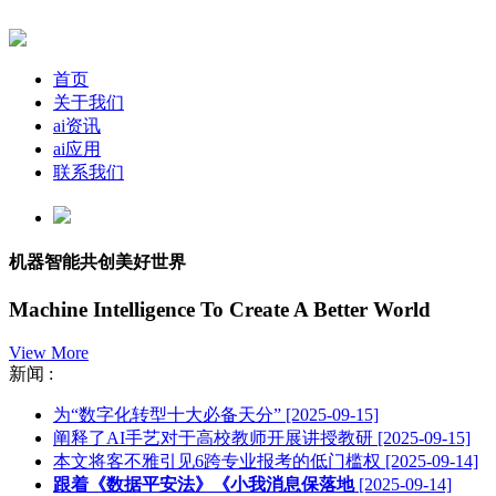
首页
关于我们
ai资讯
ai应用
联系我们
机器智能共创美好世界
Machine Intelligence To Create A Better World
View More
新闻 :
为“数字化转型十大必备天分”
[2025-09-15]
阐释了AI手艺对于高校教师开展讲授教研
[2025-09-15]
本文将客不雅引见6跨专业报考的低门槛权
[2025-09-14]
跟着《数据平安法》《小我消息保落地
[2025-09-14]