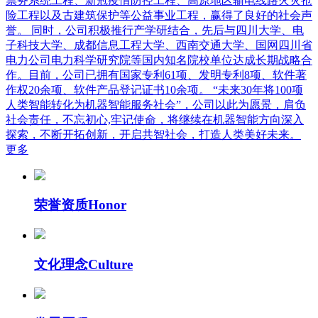
票务系统工程、新冠疫情防控工程、高原地区输电线路火灾抢
险工程以及古建筑保护等公益事业工程，赢得了良好的社会声
誉。 同时，公司积极推行产学研结合，先后与四川大学、电
子科技大学、成都信息工程大学、西南交通大学、国网四川省
电力公司电力科学研究院等国内知名院校单位达成长期战略合
作。目前，公司已拥有国家专利61项、发明专利8项、软件著
作权20余项、软件产品登记证书10余项。 “未来30年将100项
人类智能转化为机器智能服务社会”，公司以此为愿景，肩负
社会责任，不忘初心,牢记使命，将继续在机器智能方向深入
探索，不断开拓创新，开启共智社会，打造人类美好未来。
更多
荣誉资质
Honor
文化理念
Culture